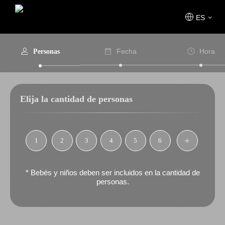
ES
Fecha
Hora
Personas
Elija la cantidad de personas
1
2
3
4
5
6
* Bebés y niños deben ser incluidos en la cantidad de
personas.