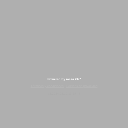
Powered by mesa 24/7
Términos y condiciones
Políticas de privacidad
v2.2024.02.19.13.25 - T